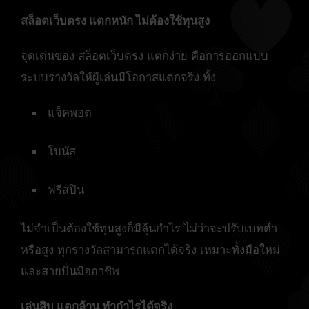
สล็อตเว็บตรง แตกหนัก ไม่ต้องใช้ทุนสูง
จุดเด่นของ สล็อตเว็บตรง แตกง่าย คือการออกแบบ
ระบบรางวัลให้ผู้เล่นมีโอกาสแตกจริง ทั้ง
แจ็คพอต
โบนัส
ฟรีสปิน
ไม่จำเป็นต้องใช้ทุนสูงก็มีลุ้นกำไร ไม่ว่าจะปรับเบทต่ำ
หรือสูง ทุกรางวัลสามารถแตกได้จริง เหมาะทั้งมือใหม่
และสายปั่นมืออาชีพ
เล่นสิบ แตกล้าน ทำกำไรได้จริง