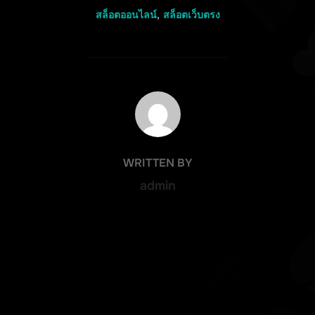
สล็อตออนไลน์
,
สล็อตเว็บตรง
POST AUTHOR
WRITTEN BY
admin
LEAVE A COMMENT