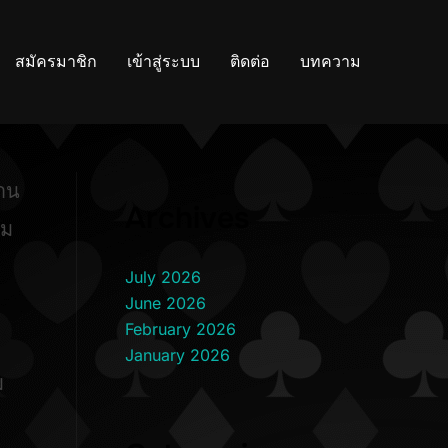
สมัครมาชิก
เข้าสู่ระบบ
ติดต่อ
บทความ
าน
Archives
รม
July 2026
June 2026
February 2026
January 2026
ม