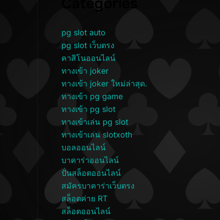
Categories
pg slot auto
pg slot เว็บตรง
คาสิโนออนไลน์
ทางเข้า joker
ทางเข้า joker ใหม่ล่าสุด.
ทางเข้า pg game
ทางเข้า pg slot
ทางเข้าเล่น pg slot
ทางเข้าเล่น slotxoth
บอลออนไลน์
บาคาร่าออนไลน์
ปั่นสล็อตออนไลน์
สมัครบาคาร่าเว็บตรง
สล็อตค่าย RT
สล็อตออนไลน์