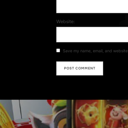
Website:
Save my name, email, and website i
Post
navigation