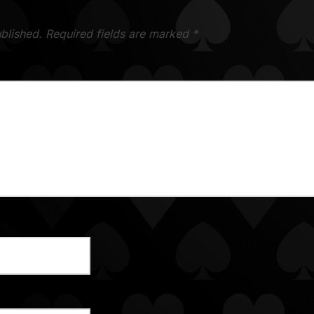
blished.
Required fields are marked
*