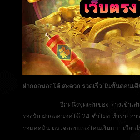
ฝากถอนออโต้ สะดวก รวดเร็ว ในขั้นตอนเดี
อีกหนึ่งจุดเด่นของ ทางเข้าเล่น P
รองรับ ฝากถอนออโต้ 24 ชั่วโมง ทำรายการได
รอแอดมิน ตรวจสอบและโอนเงินแบบเรียลไ