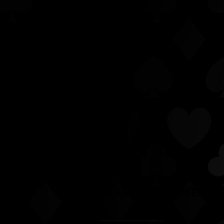
LEAVE A COMMENT