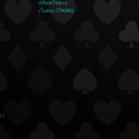
สล็อตเว็บตรง
เว็บตรง 77KING
อง