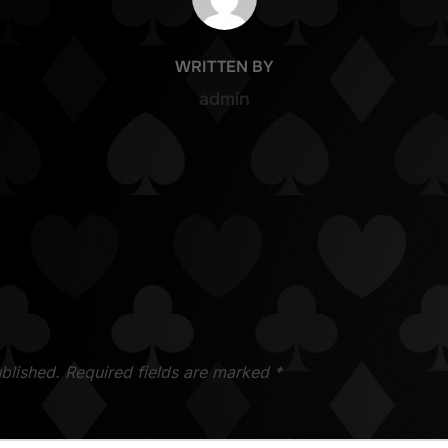
WRITTEN BY
admin
blished.
Required fields are marked
*