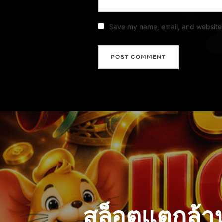
Save my name, email, and website i
Post
navigation
สล็อตแตกล้าน 