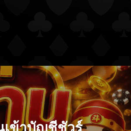
เข้าบัญชีชัวร์