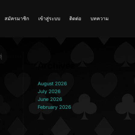
สมัครมาชิก
เข้าสู่ระบบ
ติดต่อ
บทความ
่
Archives
August 2026
July 2026
June 2026
February 2026