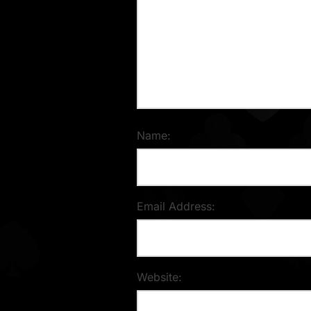
Name:
Email Address:
Website: