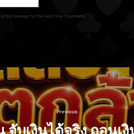
n this browser for the next time I comment.
Previous
Previous
จับเงินได้จริง ถอนเงิน