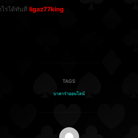
ำไรได้ทันที
ligaz77king
TAGS
บาคาร่าออนไลน์
POST AUTHOR