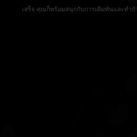
เสร็จ คุณก็พร้อมสนุกกับการเดิมพันและทำก