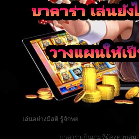
เล่นอย่างมีสติ รู้จักพอ
บาคาร่าเป็นเกมที่ต้องควบคุมอารมณ์