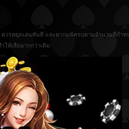
ควรหยุดเล่นทันที และหากแพ้ครบตามจำนวนที่กำห
ทำให้เสียมากกว่าเดิม