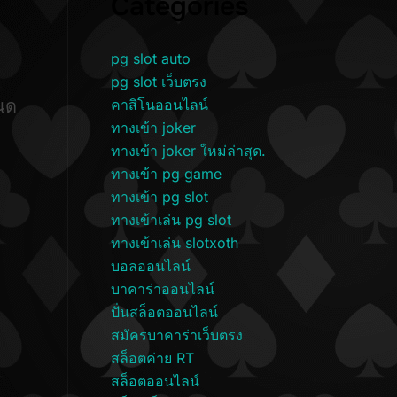
Categories
pg slot auto
pg slot เว็บตรง
นด
คาสิโนออนไลน์
ทางเข้า joker
ทางเข้า joker ใหม่ล่าสุด.
ทางเข้า pg game
ทางเข้า pg slot
ทางเข้าเล่น pg slot
ทางเข้าเล่น slotxoth
บอลออนไลน์
บาคาร่าออนไลน์
ปั่นสล็อตออนไลน์
สมัครบาคาร่าเว็บตรง
สล็อตค่าย RT
สล็อตออนไลน์