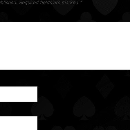
blished.
Required fields are marked
*