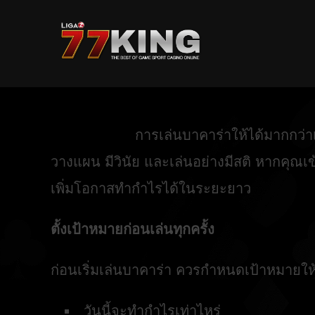
Skip
to
content
การเล่นบาคาร่าให้ได้มากกว่าเสีย ไม่
วางแผน มีวินัย และเล่นอย่างมีสติ หากคุณเ
เพิ่มโอกาสทำกำไรได้ในระยะยาว
ตั้งเป้าหมายก่อนเล่นทุกครั้ง
ก่อนเริ่มเล่นบาคาร่า ควรกำหนดเป้าหมายให
วันนี้จะทำกำไรเท่าไหร่