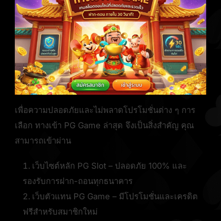
เพื่อความปลอดภัยและไม่พลาดโปรโมชั่นต่าง ๆ การ
เลือก ทางเข้า PG Game ล่าสุด จึงเป็นสิ่งสำคัญ คุณ
สามารถเข้าผ่าน
เว็บไซต์หลัก PG Slot – ปลอดภัย 100% และ
รองรับการฝาก-ถอนทุกธนาคาร
เว็บตัวแทน PG Game – มีโปรโมชั่นและเครดิต
ฟรีสำหรับสมาชิกใหม่