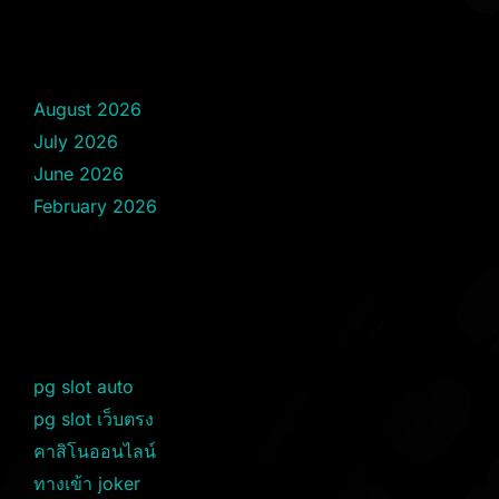
Archives
August 2026
July 2026
June 2026
February 2026
Categories
pg slot auto
pg slot เว็บตรง
คาสิโนออนไลน์
ทางเข้า joker