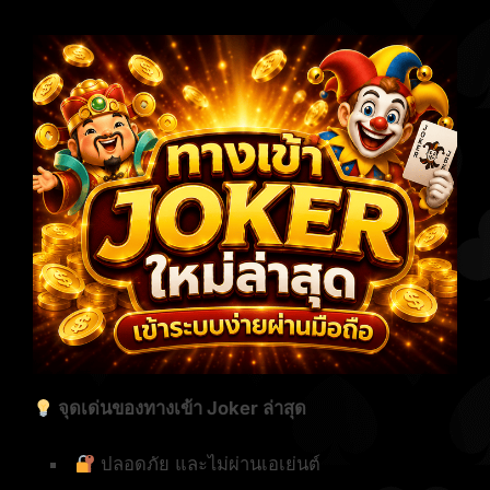
จุดเด่นของทางเข้า Joker ล่าสุด
ปลอดภัย และไม่ผ่านเอเย่นต์