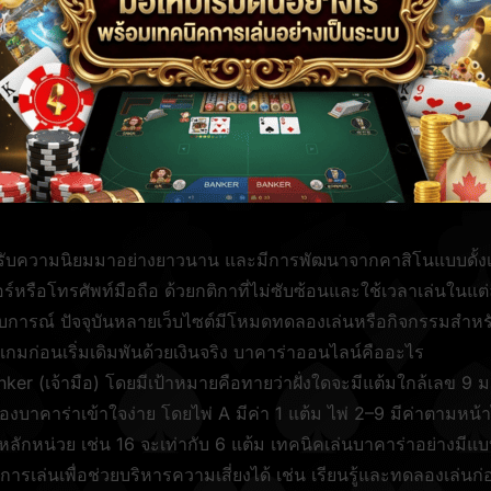
นิยมมาอย่างยาวนาน และมีการพัฒนาจากคาสิโนแบบดั้งเดิมสู
อร์หรือโทรศัพท์มือถือ ด้วยกติกาที่ไม่ซับซ้อนและใช้เวลาเล่นในแต
ระสบการณ์ ปัจจุบันหลายเว็บไซต์มีโหมดทดลองเล่นหรือกิจกรรมสำหร
รู้ระบบเกมก่อนเริ่มเดิมพันด้วยเงินจริง บาคาร่าออนไลน์คืออะไ
nker (เจ้ามือ) โดยมีเป้าหมายคือทายว่าฝั่งใดจะมีแต้มใกล้เลข 9 ม
าคาร่าเข้าใจง่าย โดยไพ่ A มีค่า 1 แต้ม ไพ่ 2–9 มีค่าตามหน้าไพ
ักหน่วย เช่น 16 จะเท่ากับ 6 แต้ม เทคนิคเล่นบาคาร่าอย่างมีแบ
แผนการเล่นเพื่อช่วยบริหารความเสี่ยงได้ เช่น เรียนรู้และท