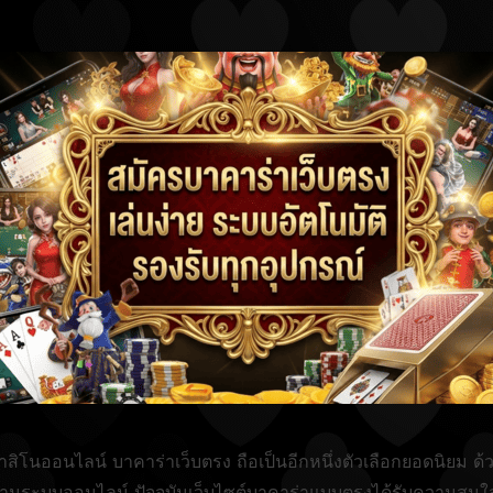
ลน์ บาคาร่าเว็บตรง ถือเป็นอีกหนึ่งตัวเลือกยอดนิยม ด้วยรู
่านระบบออนไลน์ ปัจจุบันเว็บไซต์บาคาร่าแบบตรงได้รับความสน