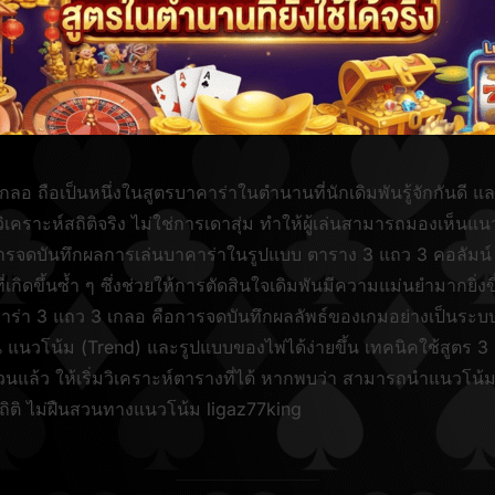
นหนึ่งในสูตรบาคาร่าในตำนานที่นักเดิมพันรู้จักกันดี และ
การวิเคราะห์สถิติจริง ไม่ใช่การเดาสุ่ม ทำให้ผู้เล่นสามารถมองเ
็นการจดบันทึกผลการเล่นบาคาร่าในรูปแบบ ตาราง 3 แถว 3 คอลัมน
กิดขึ้นซ้ำ ๆ ซึ่งช่วยให้การตัดสินใจเดิมพันมีความแม่นยำมากยิ่งขึ้
ร่า 3 แถว 3 เกลอ คือการจดบันทึกผลลัพธ์ของเกมอย่างเป็นระบบ
น แนวโน้ม (Trend) และรูปแบบของไพ่ได้ง่ายขึ้น เทคนิคใช้สูตร 3
้วนแล้ว ให้เริ่มวิเคราะห์ตารางที่ได้ หากพบว่า สามารถนำแนวโน้
ถิติ ไม่ฝืนสวนทางแนวโน้ม ligaz77king