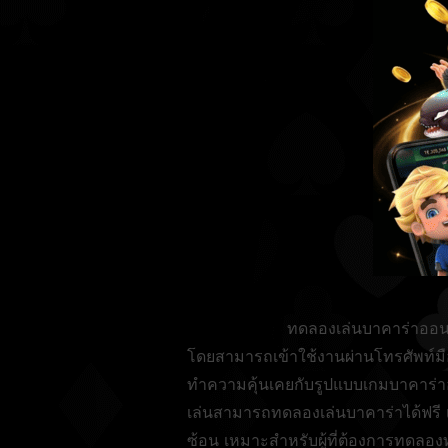
ทดลองเล่นบาคาร่าออนไลน์ เป็นอีก
โดยสามารถเข้าใช้งานผ่านโทรศัพท์มือถ
ทำความคุ้นเคยกับรูปแบบเกมบาคาร
เล่นสามารถทดลองเล่นบาคาร่าได้ฟรี เ
ซ้อน เหมาะสำหรับผู้ที่ต้องการทดลอง