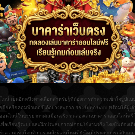
หนึ่งทางเลือกสำหรับผู้ที่ต้องการทำความเข้าใจรูปแบบเกม
ือหรือคอมพิวเตอร์ได้อย่างสะดวก รองรับทุกระบบ พร้อมให้ผู้เล่นได
่าออนไลน์ในบรรยากาศเสมือนจริง ทดลองเล่นบาคาร่าออนไลน
พื่อเรียนรู้ระบบและฝึกประสบการณ์ก่อนใช้งานจริง โดยไม่ต้องเติ
ทำความเข้าใจกติกา รวมถึงผู้เล่นใหม่ที่ยังไม่มีประสบการณ์กับ