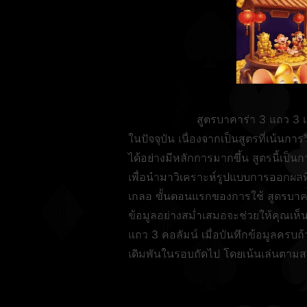
สูตรบาคาร่า 3 แถว 3 เกลอ ถือเป็
ในปัจจุบัน เนื่องจากเป็นสูตรที่เน้น
ได้อย่างมีหลักการมากขึ้น สูตรนี้เป
เพื่อนำมาวิเคราะห์รูปแบบการออกผลที่เ
เกลอ ขั้นตอนแรกของการใช้ สูตรบาคา
ข้อมูลอย่างสม่ำเสมอจะช่วยให้คุณเห็
แถว 3 คอลัมน์ เมื่อบันทึกข้อมูลครบถ
เดิมพันในรอบถัดไป โดยเน้นเล่นตามส