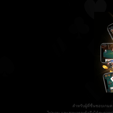
สำหรับผู้ที่ชื่นชอบเกมคาสิโนออนไ
ไม่นาน และสามารถเข้าถึงได้สะดวกผ