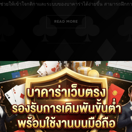
ที่ช่วยให้เข้าใจกติกาและระบบของบาคาร่าได้ง่ายขึ้น สามารถฝึกก
“เว็บแทงบาคาร่า เครดิตฟรี มือ
READ MORE