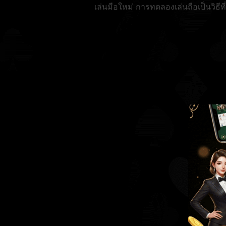
เล่นมือใหม่ การทดลองเล่นถือเป็นวิธี