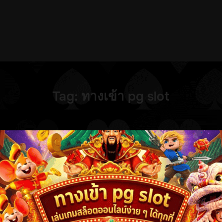
Tag:
ทางเข้า pg slot