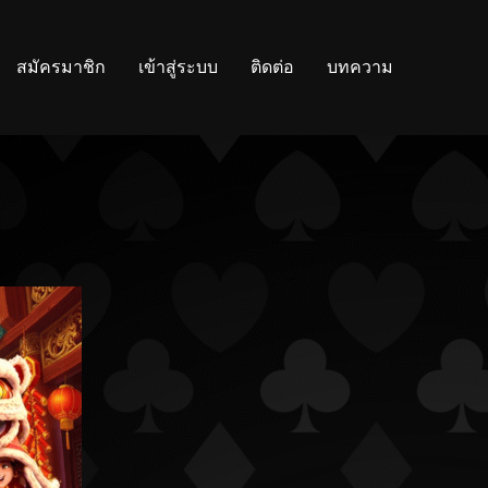
สมัครมาชิก
เข้าสู่ระบบ
ติดต่อ
บทความ