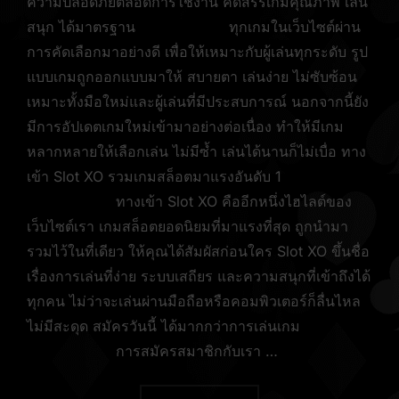
ความปลอดภัยตลอดการใช้งาน คัดสรรเกมคุณภาพ เล่น
สนุก ได้มาตรฐาน ทุกเกมในเว็บไซต์ผ่าน
การคัดเลือกมาอย่างดี เพื่อให้เหมาะกับผู้เล่นทุกระดับ รูป
แบบเกมถูกออกแบบมาให้ สบายตา เล่นง่าย ไม่ซับซ้อน
เหมาะทั้งมือใหม่และผู้เล่นที่มีประสบการณ์ นอกจากนี้ยัง
มีการอัปเดตเกมใหม่เข้ามาอย่างต่อเนื่อง ทำให้มีเกม
หลากหลายให้เลือกเล่น ไม่มีซ้ำ เล่นได้นานก็ไม่เบื่อ ทาง
เข้า Slot XO รวมเกมสล็อตมาแรงอันดับ 1
ทางเข้า Slot XO คืออีกหนึ่งไฮไลต์ของ
เว็บไซต์เรา เกมสล็อตยอดนิยมที่มาแรงที่สุด ถูกนำมา
รวมไว้ในที่เดียว ให้คุณได้สัมผัสก่อนใคร Slot XO ขึ้นชื่อ
เรื่องการเล่นที่ง่าย ระบบเสถียร และความสนุกที่เข้าถึงได้
ทุกคน ไม่ว่าจะเล่นผ่านมือถือหรือคอมพิวเตอร์ก็ลื่นไหล
ไม่มีสะดุด สมัครวันนี้ ได้มากกว่าการเล่นเกม
การสมัครสมาชิกกับเรา …