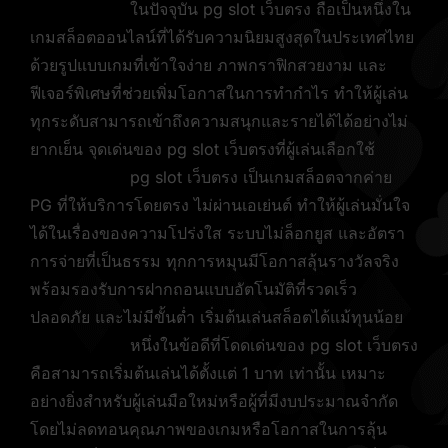
ในปัจจุบัน pg slot เว็บตรง ถือเป็นหนึ่งใน
เกมสล็อตออนไลน์ที่ได้รับความนิยมสูงสุดในประเทศไทย
ด้วยรูปแบบเกมที่เข้าใจง่าย ภาพกราฟิกสวยงาม และ
ฟีเจอร์พิเศษที่ช่วยเพิ่มโอกาสในการทำกำไร ทำให้ผู้เล่น
ทุกระดับสามารถเข้าถึงความสนุกและรายได้ได้อย่างไม่
ยากเย็น จุดเด่นของ pg slot เว็บตรงที่ผู้เล่นเลือกใช้
pg slot เว็บตรง เป็นเกมสล็อตจากค่าย
PG ที่ให้บริการโดยตรง ไม่ผ่านเอเย่นต์ ทำให้ผู้เล่นมั่นใจ
ได้ในเรื่องของความโปร่งใส ระบบไม่ล็อกยูส และอัตรา
การจ่ายที่เป็นธรรม ทุกการหมุนมีโอกาสลุ้นรางวัลจริง
พร้อมรองรับการฝากถอนแบบอัตโนมัติที่รวดเร็ว
ปลอดภัย และไม่มีขั้นต่ำ เริ่มต้นเล่นสล็อตได้แม้ทุนน้อย
หนึ่งในข้อดีที่โดดเด่นของ pg slot เว็บตรง
คือสามารถเริ่มต้นเล่นได้ตั้งแต่ 1 บาท เท่านั้น เหมาะ
อย่างยิ่งสำหรับผู้เล่นมือใหม่หรือผู้ที่มีงบประมาณจำกัด
โดยไม่ลดทอนคุณภาพของเกมหรือโอกาสในการลุ้น