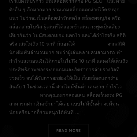
เราเปิดให้บริการ เกมสล็อตจากค่าย PG SLOT และค่าย
ดังอื่น ๆ อีกมากมาย รวมเกมสล็อตแตกง่ายไว้ครบทุก
แนว ไม่ว่าจะเป็นสล็อตน่ารักสดใส สล็อตผจญภัย หรือ
สล็อตสายโบนัส ผู้เล่นที่ได้ลองเข้าเล่นต่างพูดเป็นเสียง
เดียวกันว่า โบนัสแตกเยอะ แตกไว และได้กำไรจริง สถิติ
จริง เล่นไม่ถึง 10 นาที ก็ถอนได้ จากสถิติ
นักเดิมพันจำนวนมาก พบว่าผู้เล่นหลายคนสามารถ ทำ
กำไรและถอนเงินได้ภายในไม่ถึง 10 นาที แสดงให้เห็นถึง
ประสิทธิภาพของระบบเกมและอัตราการจ่ายรางวัลที่
รวดเร็ว จนได้รับการยกย่องให้เป็น เว็บสล็อตแตกง่าย
อันดับ 1 ในช่วงเวลานี้ ฝากไม่มีขั้นต่ำ เล่นง่าย กำไรไว
หากคุณอยากลองเล่น สล็อตเว็บตรง PG
สามารถฝากเงินเข้ามาได้เลย แบบไม่มีขั้นต่ำ จะมีทุน
น้อยหรือมากก็ร่วมสนุกได้ทันที …
“ทางเข้า PG ผ่านเว็บ แตกง่าย โ
READ MORE