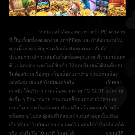
หากคุณกำลังมองหา ทางเข้า PG ผ่านเว็บ
ที่เป็น เว็บสล็อตแตกง่าย แตกดีที่สุด และกำลังมาแรงใน
ตอนนี้ เราขอเชิญชวนนักเดิมพันทุกคนมาสัมผัส
ประสบการณ์การเล่นกับเว็บสล็อตคุณภาพ ที่รวมเกมแตก
ดี โบนัสเยอะ และไม่มีขั้นต่ำ ให้คุณเริ่มเล่นได้ทันทีแบบ
ไม่ต้องกังวลเรื่องทุน เว็บสล็อตแตกง่าย รวมเกมสล็อต
ยอดนิยม เล่นแล้วโบนัสแตกจริง เว็บของ
เราเปิดให้บริการ เกมสล็อตจากค่าย PG SLOT และค่าย
ดังอื่น ๆ อีกมากมาย รวมเกมสล็อตแตกง่ายไว้ครบทุก
แนว ไม่ว่าจะเป็นสล็อตน่ารักสดใส สล็อตผจญภัย หรือ
สล็อตสายโบนัส ผู้เล่นที่ได้ลองเข้าเล่นต่างพูดเป็นเสียง
เดียวกันว่า โบนัสแตกเยอะ แตกไว และได้กำไรจริง สถิติ
จริง เล่นไม่ถึง 10 นาที ก็ถอนได้ จากสถิติ