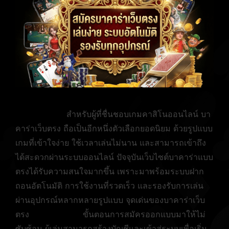
สำหรับผู้ที่ชื่นชอบเกมคาสิโนออนไลน์ บา
คาร่าเว็บตรง ถือเป็นอีกหนึ่งตัวเลือกยอดนิยม ด้วยรูปแบบ
เกมที่เข้าใจง่าย ใช้เวลาเล่นไม่นาน และสามารถเข้าถึง
ได้สะดวกผ่านระบบออนไลน์ ปัจจุบันเว็บไซต์บาคาร่าแบบ
ตรงได้รับความสนใจมากขึ้น เพราะมาพร้อมระบบฝาก
ถอนอัตโนมัติ การใช้งานที่รวดเร็ว และรองรับการเล่น
ผ่านอุปกรณ์หลากหลายรูปแบบ จุดเด่นของบาคาร่าเว็บ
ตรง ขั้นตอนการสมัครออกแบบมาให้ไม่
ซับซ้อน ผู้เล่นสามารถสร้างบัญชีและเข้าสู่ระบบเพื่อเริ่ม