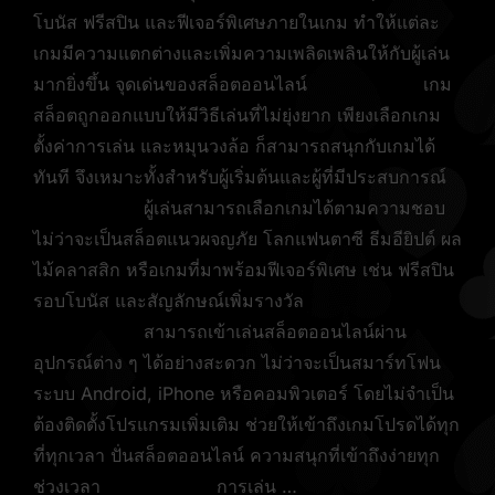
โบนัส ฟรีสปิน และฟีเจอร์พิเศษภายในเกม ทำให้แต่ละ
เกมมีความแตกต่างและเพิ่มความเพลิดเพลินให้กับผู้เล่น
มากยิ่งขึ้น จุดเด่นของสล็อตออนไลน์ เกม
สล็อตถูกออกแบบให้มีวิธีเล่นที่ไม่ยุ่งยาก เพียงเลือกเกม
ตั้งค่าการเล่น และหมุนวงล้อ ก็สามารถสนุกกับเกมได้
ทันที จึงเหมาะทั้งสำหรับผู้เริ่มต้นและผู้ที่มีประสบการณ์
ผู้เล่นสามารถเลือกเกมได้ตามความชอบ
ไม่ว่าจะเป็นสล็อตแนวผจญภัย โลกแฟนตาซี ธีมอียิปต์ ผล
ไม้คลาสสิก หรือเกมที่มาพร้อมฟีเจอร์พิเศษ เช่น ฟรีสปิน
รอบโบนัส และสัญลักษณ์เพิ่มรางวัล
สามารถเข้าเล่นสล็อตออนไลน์ผ่าน
อุปกรณ์ต่าง ๆ ได้อย่างสะดวก ไม่ว่าจะเป็นสมาร์ทโฟน
ระบบ Android, iPhone หรือคอมพิวเตอร์ โดยไม่จำเป็น
ต้องติดตั้งโปรแกรมเพิ่มเติม ช่วยให้เข้าถึงเกมโปรดได้ทุก
ที่ทุกเวลา ปั่นสล็อตออนไลน์ ความสนุกที่เข้าถึงง่ายทุก
ช่วงเวลา การเล่น …