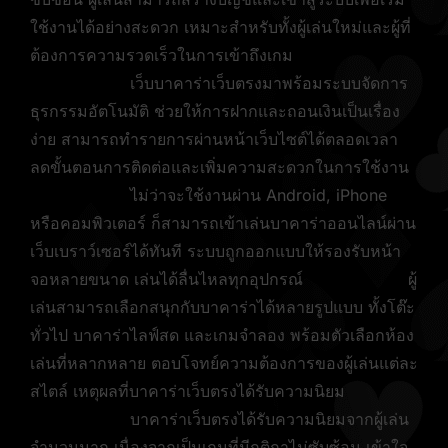
ใช้งานได้อย่างสะดวก เหมาะสำหรับทั้งผู้เล่นใหม่และผู้ที่
ต้องการความรวดเร็วในการเข้าถึงเกม
เว็บบาคาร่าเว็บตรงมาพร้อมระบบจัดการ
ธุรกรรมอัตโนมัติ ช่วยให้การฝากและถอนเงินเป็นเรื่อง
ง่าย สามารถทำรายการผ่านหน้าเว็บไซต์ได้ตลอดเวลา
ลดขั้นตอนการติดต่อและเพิ่มความสะดวกในการใช้งาน
ไม่ว่าจะใช้งานผ่าน Android, iPhone
หรือคอมพิวเตอร์ ก็สามารถเข้าเล่นบาคาร่าออนไลน์ผ่าน
เว็บเบราว์เซอร์ได้ทันที ระบบถูกออกแบบให้รองรับหน้า
จอหลายขนาด เล่นได้ลื่นไหลทุกอุปกรณ์ ผู้
เล่นสามารถเลือกสนุกกับบาคาร่าได้หลายรูปแบบ ทั้งโต๊ะ
ทั่วไป บาคาร่าไลฟ์สด และเกมจำลอง พร้อมตัวเลือกห้อง
เล่นที่หลากหลาย ตอบโจทย์ความต้องการของผู้เล่นแต่ละ
สไตล์ เหตุผลที่บาคาร่าเว็บตรงได้รับความนิยม
บาคาร่าเว็บตรงได้รับความนิยมจากผู้เล่น
จำนวนมาก เนื่องจากเป็นเกมที่มีกติกาไม่ซับซ้อน เข้าใจ